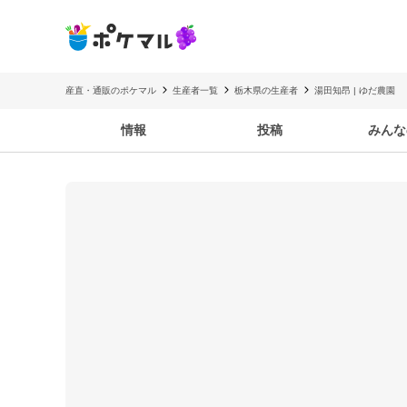
産直・通販のポケマル
生産者一覧
栃木県の生産者
湯田知昂 | ゆだ農園
情報
投稿
みんな