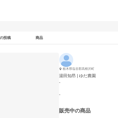
の投稿
商品
栃木県塩谷郡高根沢町
湯田知昂 | ゆだ農園
-
-
販売中の商品