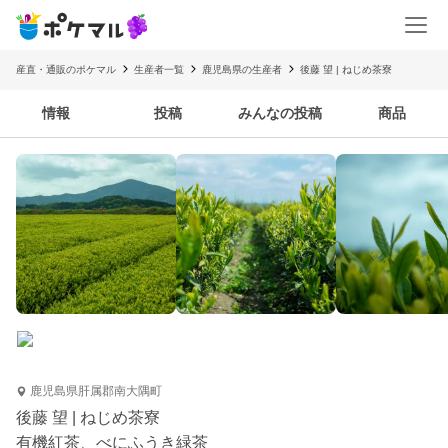
産直・通販のポケマル
生産者一覧
鹿児島県の生産者
後藤 望 | ねじめ茶寮
情報
投稿
みんなの投稿
商品
鹿児島県肝属郡南大隅町
後藤 望 | ねじめ茶寮
有機紅茶、べにふうき緑茶