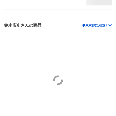
鈴木広史さんの商品
location_on
東京都にお届け