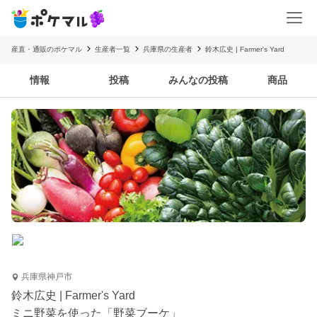
産直・通販のポケマル
生産者一覧
兵庫県の生産者
鈴木広史 | Farmer's Yard
情報
投稿
みんなの投稿
商品
兵庫県神戸市
鈴木広史 | Farmer's Yard
ミニ野菜を使った「野菜ブーケ」