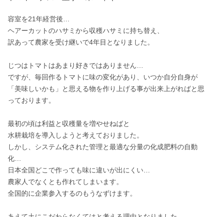
容室を21年経営後…

ヘアーカットのハサミから収穫ハサミに持ち替え、

訳あって農家を受け継いで4年目となりました。

じつはトマトはあまり好きではありません…

ですが、毎回作るトマトに味の変化があり、いつか自分自身が

「美味しいかも」と思える物を作り上げる事が出来上がればと思
っております。

最初の頃は利益と収穫量を増やせねばと

水耕栽培を導入しようと考えておりました。

しかし、システム化された管理と最適な分量の化成肥料の自動
化…

日本全国どこで作っても味に違いが出にくい…

農家人でなくとも作れてしまいます。

全国的に企業参入するのもうなずけます。

あえて土にこだわらなくてはと考える理由となりました。
