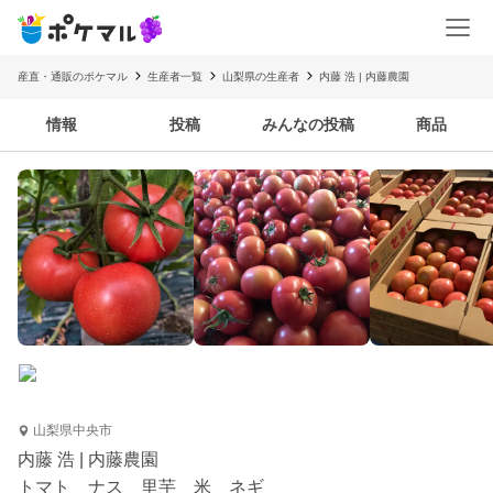
産直・通販のポケマル
生産者一覧
山梨県の生産者
内藤 浩 | 内藤農園
情報
投稿
みんなの投稿
商品
山梨県中央市
内藤 浩 | 内藤農園
トマト ナス 里芋 米 ネギ