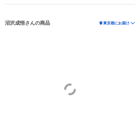
沼沢成悟さんの商品
location_on
東京都にお届け