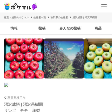
産直・通販のポケマル
生産者一覧
秋田県の生産者
沼沢成悟 | 沼沢果樹園
情報
投稿
みんなの投稿
商品
秋田県横手市
沼沢成悟 | 沼沢果樹園
リンゴ モモ 洋梨