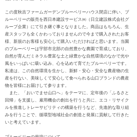
この度秋吉ファームガーデンブルーベリーハウス閉店に伴い、ブ
ルーベリーの販売を西日本建設サービス㈱（日立建設株式会社グ
ループ企業）にて引き継ぐ事となりました。商品はもちろん、生
産スタッフも全くかわっておりませんので今まで購入されたお客
様、新規のお客様も安心して購入いただければと思います。当園
のブルーベリーは宇部市北部の自然豊かな農園で育成しており、
自然が育んだミネラル豊富な土と緑豊かな自然環境のなかで光や
風をいっぱいに吸い込み、心を込めて育てたブルーベリーです。
私達は、この自然環境を生かし、新鮮・安心・安全な農産物の生
産を行ない、美味しくて安心して食べられる山口ブランドの農産
物を皆様にお届けして参ります。

　また、「おいでませ山口へ」をテーマに、定年後の「ふるさと
回帰」を支援し、雇用機会の創出を行うと共に、エコ・リサイク
ルを推進しトレーサビリティの構築を行うなど、先進的な取り組
みを行うことで、循環型地域社会の創造と発展に貢献して行きた
いと考えています。

ブルーベリーの栽培について
