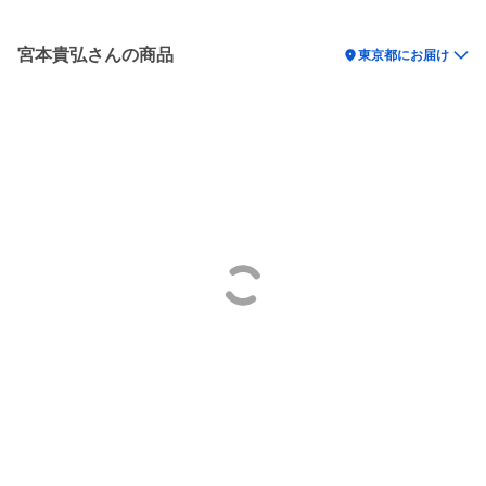
宮本貴弘さんの商品
location_on
東京都にお届け