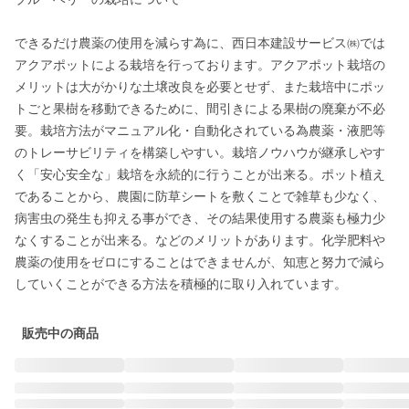
できるだけ農薬の使用を減らす為に、西日本建設サービス㈱では
アクアポットによる栽培を行っております。アクアポット栽培の
メリットは大がかりな土壌改良を必要とせず、また栽培中にポッ
トごと果樹を移動できるために、間引きによる果樹の廃棄が不必
要。栽培方法がマニュアル化・自動化されている為農薬・液肥等
のトレーサビリティを構築しやすい。栽培ノウハウが継承しやす
く「安心安全な」栽培を永続的に行うことが出来る。ポット植え
であることから、農園に防草シートを敷くことで雑草も少なく、
病害虫の発生も抑える事ができ、その結果使用する農薬も極力少
なくすることが出来る。などのメリットがあります。化学肥料や
農薬の使用をゼロにすることはできませんが、知恵と努力で減ら
していくことができる方法を積極的に取り入れています。
販売中の商品