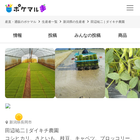
産直・通販のポケマル
生産者一覧
新潟県の生産者
田辺祐二 | ダイキチ農園
情報
投稿
みんなの投稿
商品
新潟県長岡市
田辺祐二 | ダイキチ農園
コシヒカリ、さといも、枝豆、キャベツ、ブロッコリー、