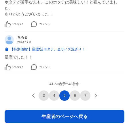
ホタテが苦手な夫も、このホタテは美味しい！と喜んでいまし
た。
ありがとうございました！
いいね！
コメント
ちろる
2024.12.8
【特別価格❗️】厳選❗️活ホタテ、全サイズ混ざり！
最高でした！！
いいね！
コメント
41-50表示/548件中
3
4
5
6
7
生産者のページへ戻る