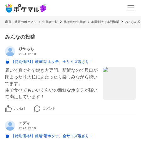
産直・通販のポケマル
生産者一覧
北海道の生産者
本間創太 | 本間漁業
みんなの投
みんなの投稿
ひめもも
2024.12.10
【特別価格❗️】厳選❗️活ホタテ、全サイズ混ざり！
届いて直ぐ外で焼き方専門、新鮮なので貝口が
閉まったり大粒にあたったり楽しみながら焼い
てます。
生で食べてもいいくらいの新鮮なホタテが届い
て満足しています！
いいね！
コメント
エディ
2024.12.10
【特別価格❗️】厳選❗️活ホタテ、全サイズ混ざり！