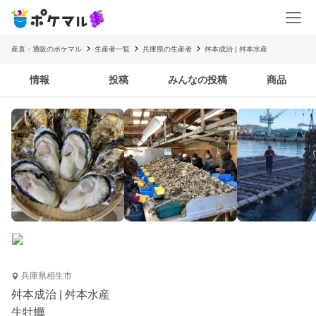
産直・通販のポケマル
生産者一覧
兵庫県の生産者
舛本成治 | 舛本水産
情報
投稿
みんなの投稿
商品
兵庫県相生市
舛本成治 | 舛本水産
生牡蠣