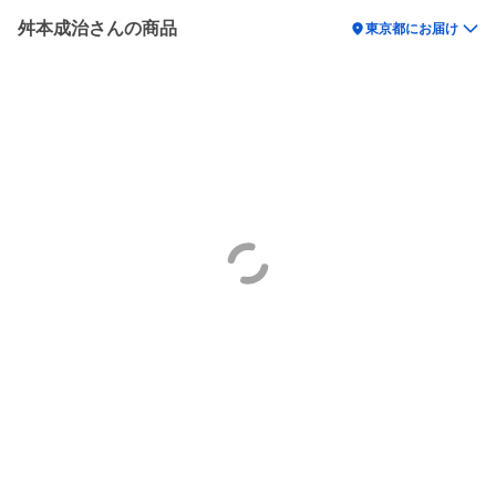
舛本成治さんの商品
location_on
東京都にお届け