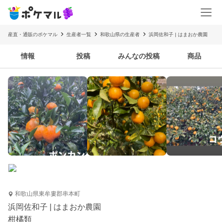
産直・通販のポケマル
生産者一覧
和歌山県の生産者
浜岡佐和子 | はまおか農園
情報
投稿
みんなの投稿
商品
和歌山県東牟婁郡串本町
浜岡佐和子 | はまおか農園
柑橘類