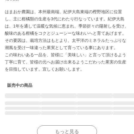
はまおか農園は、本州最南端、紀伊大島東端の樫野地区に位置
し、主に柑橘類の生産を3代にわたり行なっています。紀伊大島
は、1年を通して温暖な気候に恵まれ、季節折々の陽射しを受け、
酸味のある柑橘をコクとジューシーな味わいへと育てあげます。

その要因は、栽培方法はもとより、太平洋のミネラルたっぷりな
潮風を受け一味違った果実として育っている事にあります。

この味わいある一品を、皆様に「美味しい」と言って頂けるよう
丁寧に育て、皆様の元へお届け出来るようこだわった果実の生産
を目指しています。宜しくお願いします。
販売中の商品
もっと見る