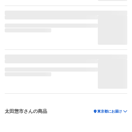
太田惣市さんの商品
location_on
東京都にお届け