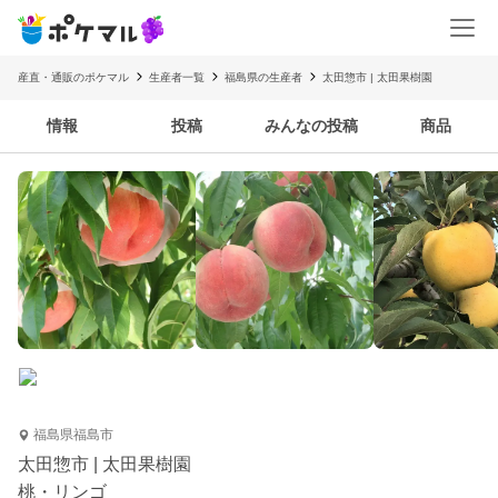
産直・通販のポケマル
生産者一覧
福島県の生産者
太田惣市 | 太田果樹園
情報
投稿
みんなの投稿
商品
福島県福島市
太田惣市 | 太田果樹園
桃・リンゴ