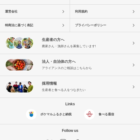
運営会社
利用規約
特商法に基づく表記
プライバシーポリシー
生産者の方へ
農家さん・漁師さんを募集しています!
法人・自治体の方へ
アライアンスのご相談はこちらから
採用情報
生産者と食べる人をつなぎたい
Links
ポケマルふるさと納税
食べる通信
Follow us