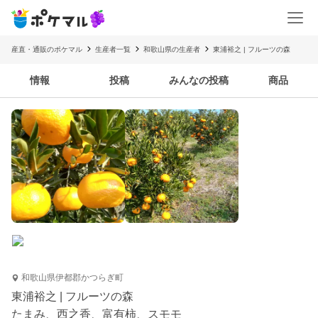
産直・通販のポケマル
生産者一覧
和歌山県の生産者
東浦裕之 | フルーツの森
情報
投稿
みんなの投稿
商品
和歌山県伊都郡かつらぎ町
東浦裕之 | フルーツの森
たまみ、西之香、富有柿、スモモ