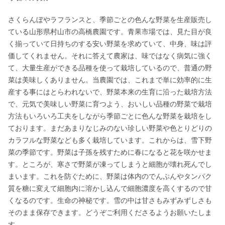
さくらんぼやラフランスと、季節ごとの色んな野菜を生産販売し
ている山形県村山市の高橋農園です。青果市場では、見た目が良
く揃っていて日持ちのする安い野菜を求めていて、中身、味は評
価してくれません。それに答えて農家は、味ではなく病気に強く
て、大量生産ができる品種を使って栽培しているので、普通の野
菜は美味しくありません。当農園では、これまで単に効率的に生
産する事にはとらわれないで、野菜本来の生育に沿った栽培方法
で、元気で美味しい野菜に育つよう、おいしい品種の野菜で栽培
方法もいろいろ工夫をしながら季節ごとに色んな野菜を栽培をし
ております。まだあまりなじみのない珍しい野菜や色とりどりの
カラフルな野菜なども多く栽培しています。これからは、雪下野
菜の季節です。野菜は子孫を残すために春になると花を咲かせま
す。ところが、寒さで野菜が凍ってしまうと細胞が壊れ死んでし
まいます。これを防ぐために、野菜は体内のでんぷんやタンパク
質を糖に変えて細胞内に溶かし込んで細胞濃度を高くするので甘
くなるのです。生命の神秘です。雪の中は甘さもみずみずしさも
そのまま保存できます。どうぞご利用くださるようお願いたしま