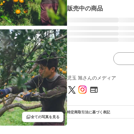
販売中の商品
児玉 旭さんのメディア
特定商取引法に基づく表記
filter
全ての写真を見る