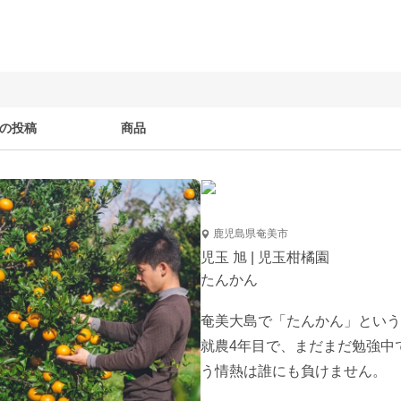
の投稿
商品
鹿児島県奄美市
児玉 旭 | 児玉柑橘園
たんかん
奄美大島で「たんかん」という
就農4年目で、まだまだ勉強中
う情熱は誰にも負けません。