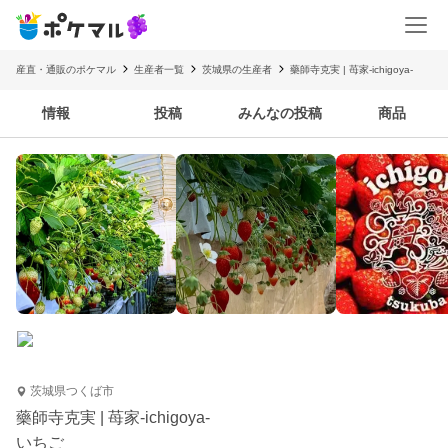
産直・通販のポケマル
生産者一覧
茨城県の生産者
藥師寺克実 | 苺家-ichigoya-
情報
投稿
みんなの投稿
商品
茨城県つくば市
藥師寺克実 | 苺家-ichigoya-
いちご