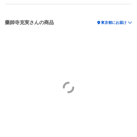
藥師寺克実さんの商品
location_on
東京都にお届け