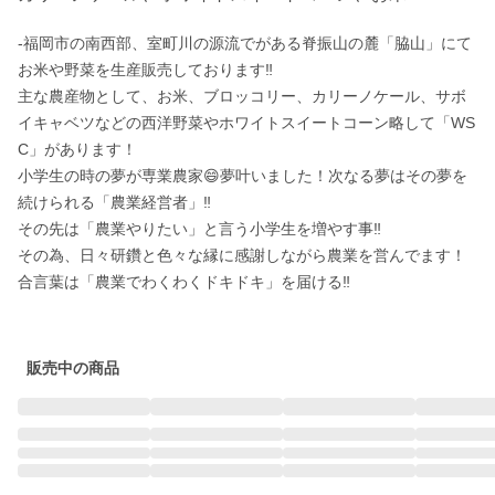
-福岡市の南西部、室町川の源流でがある脊振山の麓「脇山」にて
お米や野菜を生産販売しております‼️

主な農産物として、お米、ブロッコリー、カリーノケール、サボ
イキャベツなどの西洋野菜やホワイトスイートコーン略して「WS
C」があります！

小学生の時の夢が専業農家😄夢叶いました！次なる夢はその夢を
続けられる「農業経営者」‼️

その先は「農業やりたい」と言う小学生を増やす事‼️

その為、日々研鑽と色々な縁に感謝しながら農業を営んでます！

合言葉は「農業でわくわくドキドキ」を届ける‼️

販売中の商品