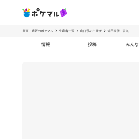
産直・通販のポケマル
生産者一覧
山口県の生産者
徳田政勝 | 宗丸
情報
投稿
みんな