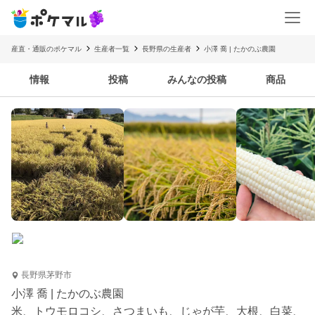
産直・通販のポケマル
生産者一覧
長野県の生産者
小澤 喬 | たかのぶ農園
情報
投稿
みんなの投稿
商品
長野県茅野市
小澤 喬 | たかのぶ農園
米、トウモロコシ、さつまいも、じゃが芋、大根、白菜、