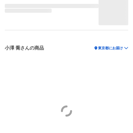
小澤 喬さんの商品
location_on
東京都にお届け