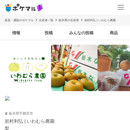
産直・通販のポケマル
生産者一覧
栃木県の生産者
岩村利弘 | いわむら農園
情報
投稿
みんなの投稿
商品
栃木県宇都宮市
岩村利弘 | いわむら農園
梨