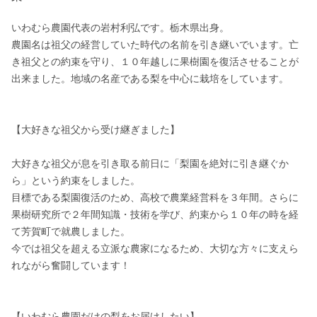
いわむら農園代表の岩村利弘です。栃木県出身。

農園名は祖父の経営していた時代の名前を引き継いでいます。亡
き祖父との約束を守り、１０年越しに果樹園を復活させることが
出来ました。地域の名産である梨を中心に栽培をしています。

【大好きな祖父から受け継ぎました】

大好きな祖父が息を引き取る前日に「梨園を絶対に引き継ぐか
ら」という約束をしました。 

目標である梨園復活のため、高校で農業経営科を３年間。さらに
果樹研究所で２年間知識・技術を学び、約束から１０年の時を経
て芳賀町で就農しました。 

今では祖父を超える立派な農家になるため、大切な方々に支えら
れながら奮闘しています！

【いわむら農園だけの梨をお届けしたい】
