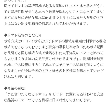
従ってトマトの栽培適地である大産地のトマトと比べるとどうし
ても栽培期間が長引き思った数量が採れないことになってしまい
ますが反対に過酷な環境に耐え育つトマトにはまた大産地のトマ
トにはない寒冷地独特の熟成された味わいがあります。

◆トマト栽培のこだわり

栽培方式はDトレイ栽培というトマトの根域を極端に制限する養液
栽培でおこなっておりますが養分の吸収効率が良いため栽培期間
が長引くと同じ栽培方式で栽培された太平洋側のトマトと比べて
もより甘くうま味のある品質に仕上がるようです。開園以来加賀
の地元での販売に注力して地元ではそこそこの認知を頂くように
なりましたが今回全国のトマト好きのお客様にも味わっていただ
ければと思います。

◆今後の目標

「また食べたくなるトマト」をモットーに変わらぬ味わいと安全
な品質のトマトづくりを目標に日々精進してまいります。