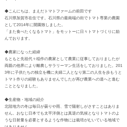
◆こんにちは、まえだトマトファームの前田です

石川県加賀市在住です。石川県の最南端の街でトマト専業の農園
として2014年に開園致しました。

「また食べたくなるトマト」をモットーに日々トマトづくりに励
んでおります。

◆農家になった経緯

もともと先祖代々稲作の農家として農業に従事しておりましたが
両親の他界により離農しサラリーマン生活をしておりました。201
3年に子供たちの独立を機に夫婦二人となり第二の人生を歩もうと
トマト作りの経験もありませんでしたが再び農業への道へと進む
こととなりました。

◆生産物・地域の紹介

北陸地方の冬は毎日が曇りや雨、雪で陽射しがさすことはありま
せん。おなじ日本でも太平洋側とは真逆の気候となりトマトのよ
うな日射量を必要とするような作物には栽培がむいている地域で
はありません。
