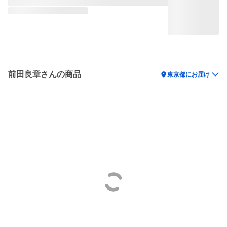
前田良章さんの商品
location_on
東京都にお届け