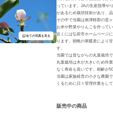
っています。JAの生産指導や
があるため栽培技術があり、品
その中で当園は南津軽郡の堂ヶ
お米や野菜やりんごを作ってい
近くには弘前市ホームページに
filter
全ての写真を見る
ります。朝晩の寒暖差により甘
す。

当園では昔ながらの丸葉栽培で
丸葉栽培は木が大きいため作業
なく寿命も長いです。樹齢が5
当園は家族経営の小さな農園で
くるために日々管理作業をして
販売中の商品