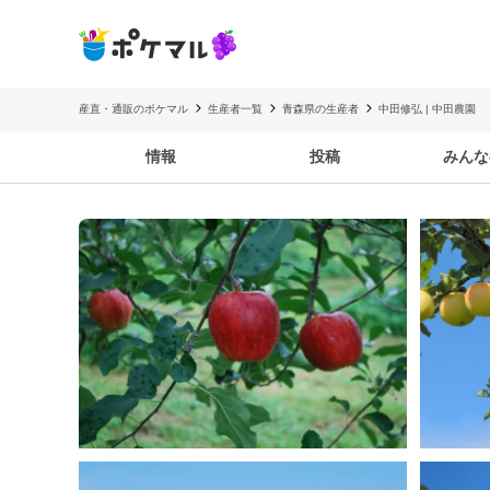
産直・通販のポケマル
生産者一覧
青森県の生産者
中田修弘 | 中田農園
情報
投稿
みんな