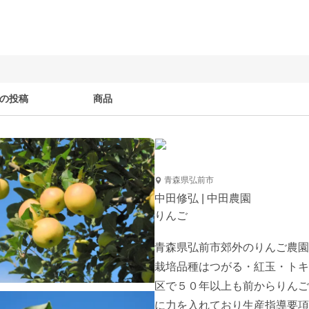
の投稿
商品
青森県弘前市
中田修弘 | 中田農園
りんご
青森県弘前市郊外のりんご農園
栽培品種はつがる・紅玉・トキ
区で５０年以上も前からりんご
に力を入れており生産指導要項