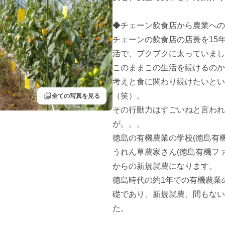
◆チェーン飲食店から農業への
チェーンの飲食店の店長を15
活で、ブクブクに太っていまし
このままこの生活を続けるのか
考えと食に関わり続けたいとい
filter
（笑）。

全ての写真を見る
その行動力はすごいねと言われ
が。。。

徳島の有機農業の学校(徳島有
うれん草農家さん(徳島有機フ
からの新規就農になります。

徳島時代の約1年での有機農業
礎であり、新規就農、間もない
た。
