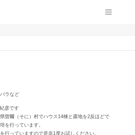
パラなど
谷紀彦です

県曽爾（そに）村でハウス14棟と露地を2反ほどで
培を行っています。

を行っていますので是非1度お試しください。
