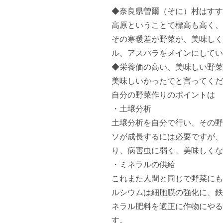
◆奈良県曽爾（そに）村はすす
高原ということで標高も高く、
その寒暖差が野菜が、美味しく
ル、アスパラをメインにしてい
◆栄養価の高い、美味しい野菜
美味しいかったでと言ってくだ
自分の野菜作りのポイントは

・土壌分析

土壌分析を自分で行い、その野
ソが成長するには必要ですが、
り、病害虫に弱く、美味しくな
・ミネラルの供給

これまた人間と同じで野菜にも
ルシウムは細胞膜の強化に、鉄
ネラル肥料を適正に作物にやる
す。
