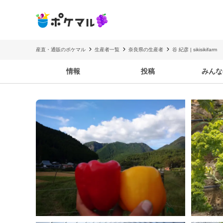
産直・通販のポケマル
生産者一覧
奈良県の生産者
谷 紀彦 | sikisikifarm
情報
投稿
みんな