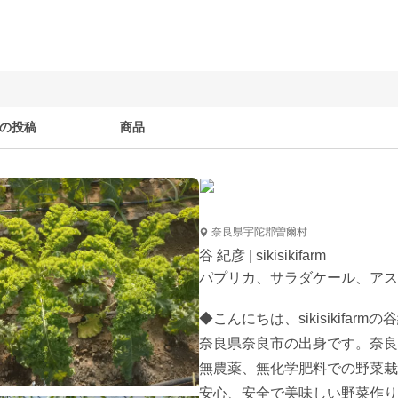
の投稿
商品
奈良県宇陀郡曽爾村
谷 紀彦 | sikisikifarm
パプリカ、サラダケール、アス
◆こんにちは、sikisikifarmの
奈良県奈良市の出身です。奈良
無農薬、無化学肥料での野菜栽
安心、安全で美味しい野菜作り