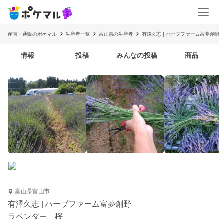
産直・通販のポケマル
生産者一覧
富山県の生産者
有澤久志 | ハーブファーム富夢創
情報
投稿
みんなの投稿
商品
富山県富山市
有澤久志 | ハーブファーム富夢創野
ラベンダー、桜