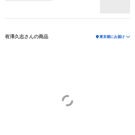
有澤久志さんの商品
location_on
東京都にお届け