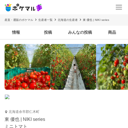
産直・通販のポケマル
生産者一覧
北海道の生産者
東 優也 | NIKI series
情報
投稿
みんなの投稿
商品
北海道余市郡仁木町
東 優也 | NIKI series
ミニトマト