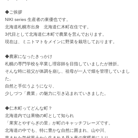
◆ご挨拶

NIKI series 生産者の東優也です。

北海道札幌市出身　北海道仁木町在住です。

3代目として北海道仁木町で農業を営んでおります。

現在は、ミニトマトをメインに野菜を栽培しております。

◆農家になったきっかけ

札幌の専門学校を卒業し理容師を目指していましたが挫折。

そんな時に祖父が体調を崩し、祖母が一人で畑を管理していまし
た。

自然と手伝うようになり、

少しづつ「農業」の魅力に引き込まれていきました。

◆仁木町ってどんな町？

北海道内では果物の町として知られ

「果実とやすらぎの里」が町のキャッチフレーズです。

北海道の中でも、特に豊かな自然に囲まれ、山や川、

恵まれた気候風土から生まれる昼と夜の寒暖差により、
