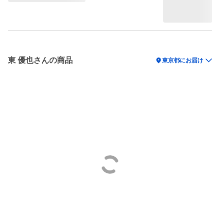
東 優也さんの商品
location_on
東京都にお届け