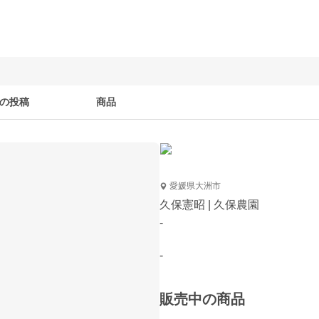
の投稿
商品
愛媛県大洲市
久保憲昭 | 久保農園
-
-
販売中の商品