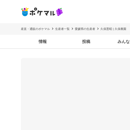
産直・通販のポケマル
生産者一覧
愛媛県の生産者
久保憲昭 | 久保農園
情報
投稿
みんな