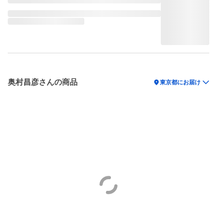
奥村昌彦さんの商品
location_on
東京都にお届け