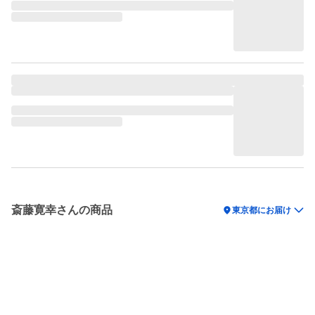
斎藤寛幸さんの商品
location_on
東京都にお届け