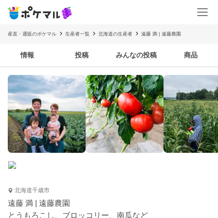
産直・通販のポケマル
生産者一覧
北海道の生産者
遠藤 満 | 遠藤農園
情報
投稿
みんなの投稿
商品
北海道千歳市
遠藤 満 | 遠藤農園
とうもろこし、ブロッコリー、南瓜など