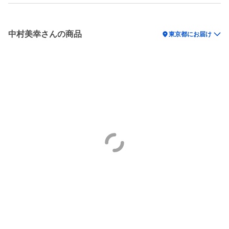
中村美幸さんの商品
location_on
東京都にお届け