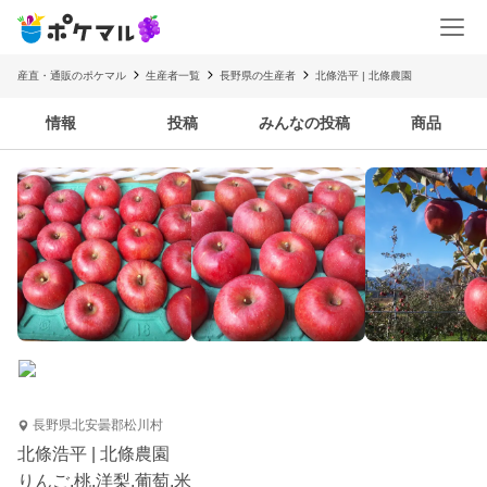
産直・通販のポケマル
生産者一覧
長野県の生産者
北條浩平 | 北條農園
情報
投稿
みんなの投稿
商品
長野県北安曇郡松川村
北條浩平 | 北條農園
りんご.桃.洋梨.葡萄.米