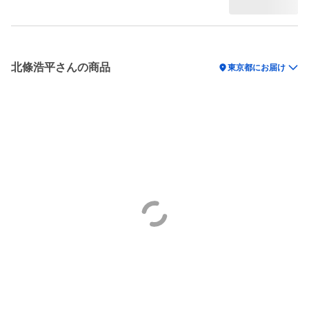
北條浩平さんの商品
location_on
東京都にお届け