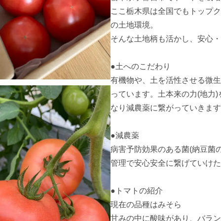
ここ栃木県は全国でもトップク
の土地環境。

そんな土地柄も活かし、安心・
●土へのこだわり

有機物や、土を活性させる微生
っています。土本来の力(地力
なり減農薬に繋がっていきます
●減農薬

病害予防効果のある菌(納豆菌
管理で安心安全に繋げていけた
●トマトの紹介

現在の品種はみそら

甘みの中に酸味があり、バラン