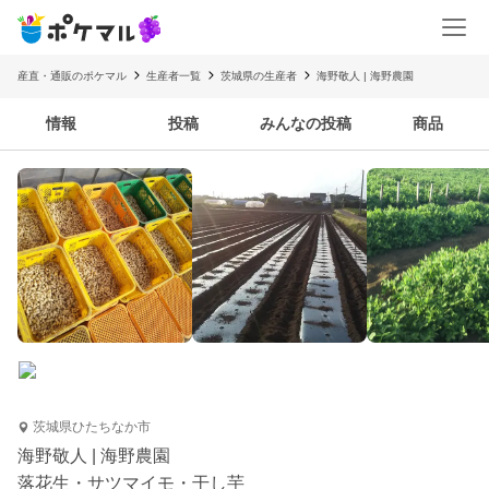
産直・通販のポケマル
生産者一覧
茨城県の生産者
海野敬人 | 海野農園
情報
投稿
みんなの投稿
商品
茨城県ひたちなか市
海野敬人 | 海野農園
落花生・サツマイモ・干し芋