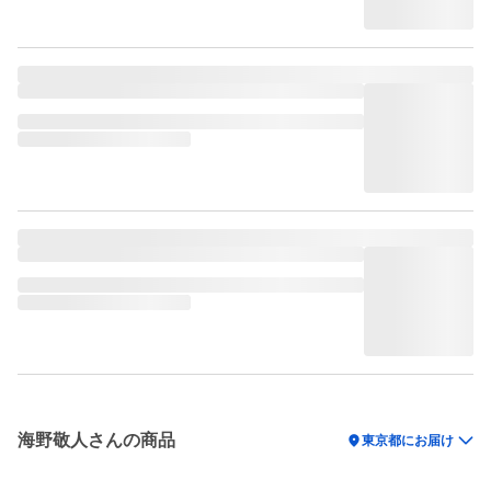
海野敬人さんの商品
location_on
東京都にお届け