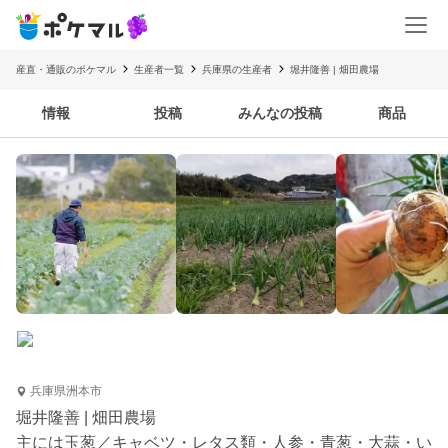
産直・通販のポケマル
生産者一覧
兵庫県の生産者
堀井隆善 | 畑田農場
情報
投稿
みんなの投稿
商品
兵庫県洲本市
堀井隆善 | 畑田農場
主には玉葱／キャベツ・レタス類・人参・青葱・大蒜・い