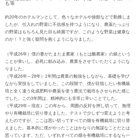
も等
約20年のホテルマンとして、色々なホテルや旅館などで勤務しま
したが、仕入れの野菜に不信感を持つようになり、農薬たっぷり
の野菜はもちろん見た目も綺麗ですが、このような野菜は健康な
のか！？と強く疑問を抱くようになりました。

（平成26年）僕の妻がたまたま農家（もとは酪農家）の娘という
ことが幸いし、必死に頼み込み、農業をさせていただくようにな
りました。

（平成26年～28年）1年間は農業の勉強をしながら、基礎を学び
ながら実技をしていました。この段階で、僕が目指したい有機栽
培と全く違う化成肥料や農薬を使う農法で栽培をさせられた感じ
でした。この3年間は、精神的にも非常に辛いことでした。

（平成29年～現在）この年から、周囲の反対を押し切って、無理
やり有機栽培に切り替えました。テストで少しずつ変えようと考
えたのですが、ここは思い切ってすべての畑を有機栽培に切り替
えました。基本的に僕がやったことはかなりの無謀なことだとは
思っています。ただ、いずれすべての畑を有機栽培にするなら一