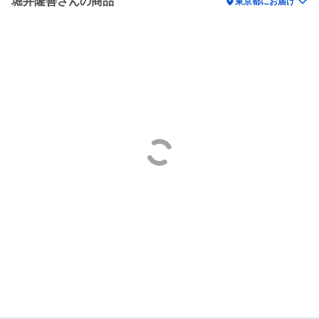
堀井隆善さんの商品
location_on
東京都にお届け