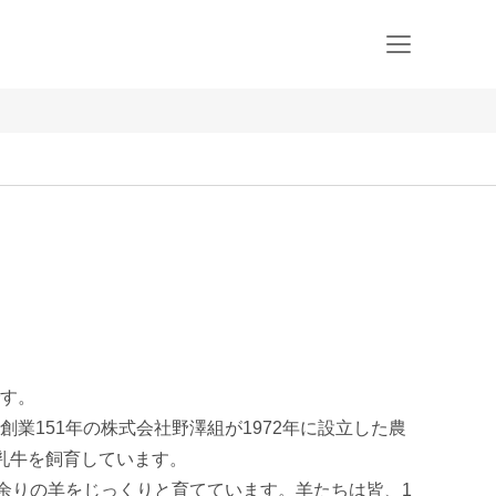
す。

業151年の株式会社野澤組が1972年に設立した農
乳牛を飼育しています。

頭余りの羊をじっくりと育てています。羊たちは皆、1