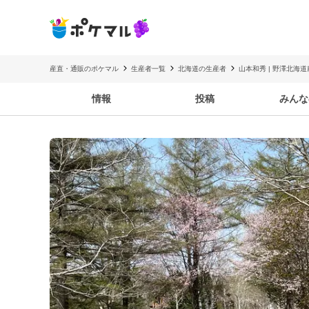
産直・通販のポケマル
生産者一覧
北海道の生産者
山本和秀 | 野澤北海道
情報
投稿
みんな