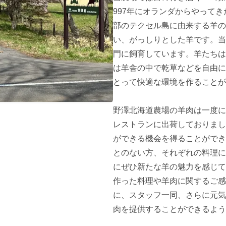
997年にオランダからやってき
部のテクセル島に由来する羊の
い、がっしりとした羊です。当
門に飼育しています。羊たちは
は羊舎の中で乾草などを自由に
とって快適な環境を作ることが
野澤北海道農場の羊肉は一度に
レストランに出荷しておりまし
ができる機会を得ることができ
とのない方、それぞれの料理に
にぜひ新たな羊の魅力を感じて
作った料理や羊肉に関するご感
に、スタッフ一同、さらに元気