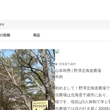
農場
の投稿
商品
北海道千歳市
山本和秀 | 野澤北海道農場
羊肉
初めまして！野澤北海道農場で
当農場は北海道千歳市にあり、創
場です。現在は5人体制で羊と
当農場では目の行き届く300