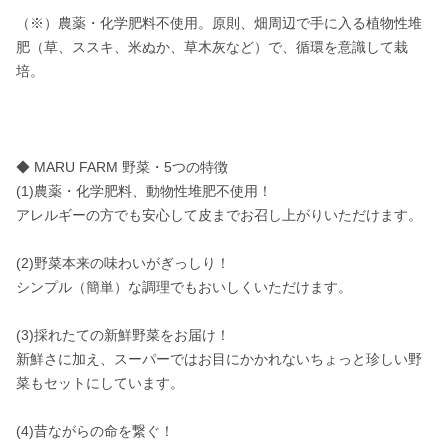
（※）農薬・化学肥料不使用。原則、畑周辺で手に入る植物性堆
肥（草、ススキ、米ぬか、草木灰など）で、循環を意識して栽
培。

◆ MARU FARM 野菜・5つの特徴

(1)農薬・化学肥料、動物性堆肥不使用！

アレルギーの方でも安心して皮までお召し上がりいただけます。

(2)野菜本来の味わいがぎっしり！

シンプル（簡単）な調理でもおいしくいただけます。

(3)採れたての新鮮野菜をお届け！

新鮮さに加え、スーパーではお目にかかれないちょっと珍しい野
菜もセットにしています。

(4)昔ながらの命を繋ぐ！
