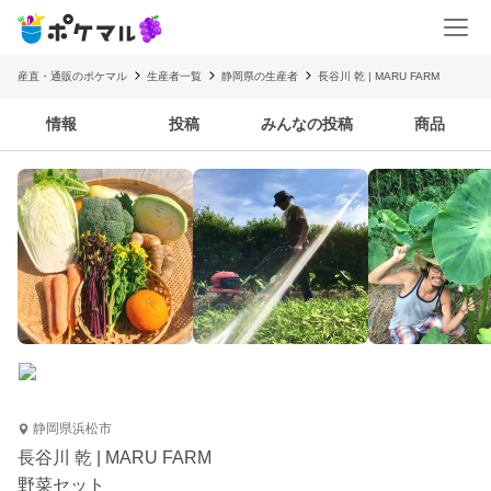
産直・通販のポケマル
生産者一覧
静岡県の生産者
長谷川 乾 | MARU FARM
情報
投稿
みんなの投稿
商品
静岡県浜松市
長谷川 乾 | MARU FARM
野菜セット