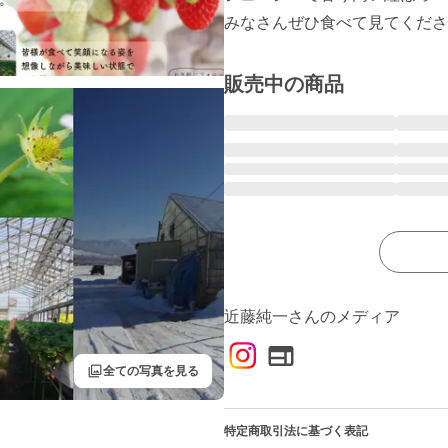
みなさんぜひ食べて見てくださ
販売中の商品
近藤純一さんのメディア
filter
全ての写真を見る
特定商取引法に基づく表記