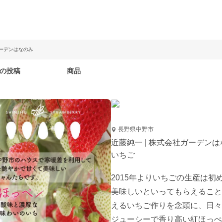
ガーデンはなのみ
の投稿
商品
長野県中野市
近藤純一 | 株式会社ガーデン
いちご
2015年よりいちごの生産は初
美味しいといってもらえること
えるいちご作りを念頭に、日々
ジューシーで香り高い紅ほっぺ