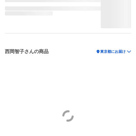
西岡智子さんの商品
location_on
東京都にお届け