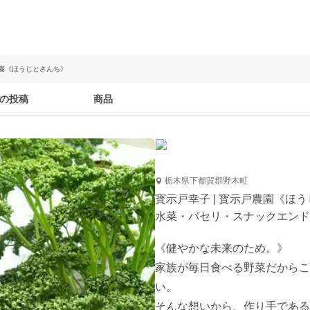
農園《ほうじとさんち》
の投稿
商品
栃木県下都賀郡野木町
寳示戸幸子 | 寳示戸農園《ほ
水菜・パセリ・スナックエンド
《健やかな未来のため。》

家族が毎日食べる野菜だからこ
い。 

そんな想いから、作り手である