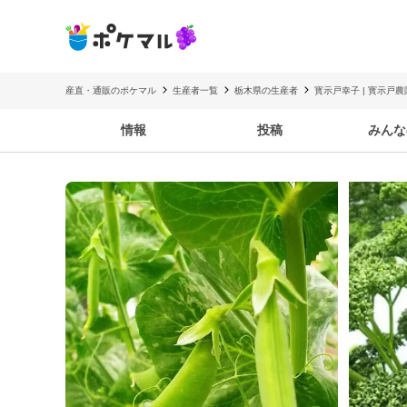
産直・通販のポケマル
生産者一覧
栃木県の生産者
寳示戸幸子 | 寳示戸
情報
投稿
みんな