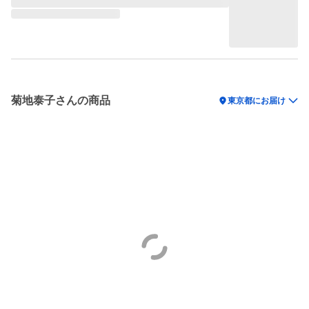
菊地泰子さんの商品
location_on
東京都にお届け