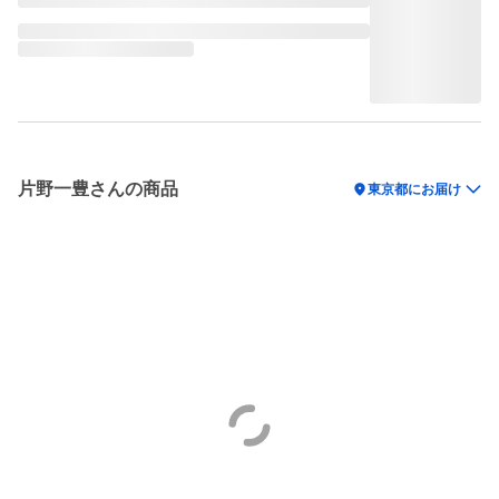
片野一豊さんの商品
location_on
東京都にお届け