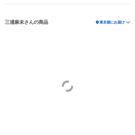
三浦麻未さんの商品
location_on
東京都にお届け