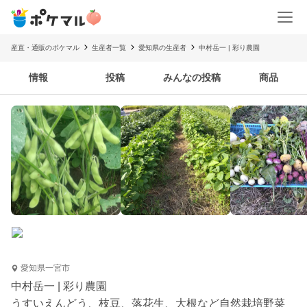
産直・通販のポケマル
生産者一覧
愛知県の生産者
中村岳一 | 彩り農園
情報
投稿
みんなの投稿
商品
愛知県一宮市
中村岳一 | 彩り農園
うすいえんどう、枝豆、落花生、大根など自然栽培野菜