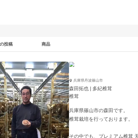
の投稿
商品
兵庫県丹波篠山市
森田拓也 | 多紀椎茸
椎茸
兵庫県篠山市の森田です。

椎茸栽培を行っております。

その中でも、プレミアム椎茸 