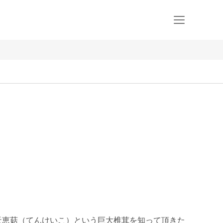
天恵菇（てんけいこ）という巨大椎茸を知って頂きた