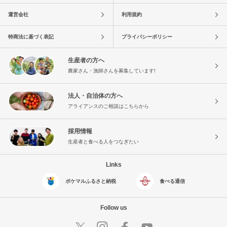
運営会社
利用規約
特商法に基づく表記
プライバシーポリシー
生産者の方へ
農家さん・漁師さんを募集しています!
法人・自治体の方へ
アライアンスのご相談はこちらから
採用情報
生産者と食べる人をつなぎたい
Links
ポケマルふるさと納税
食べる通信
Follow us