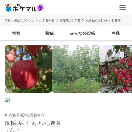
産直・通販のポケマル
生産者一覧
青森県の生産者
浅瀬石純司 | あせいし農園
情報
投稿
みんなの投稿
商品
青森県南津軽郡藤崎町
浅瀬石純司 | あせいし農園
りんご