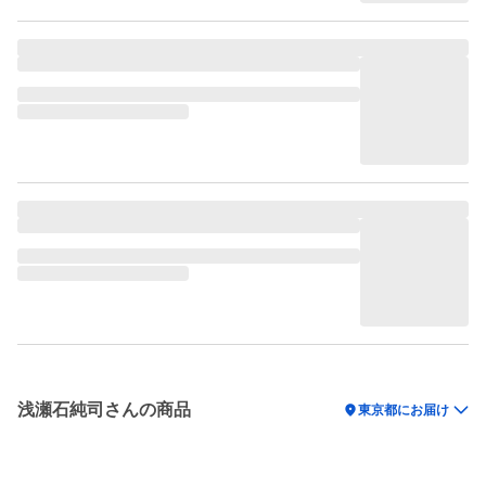
浅瀬石純司さんの商品
location_on
東京都にお届け