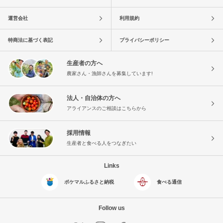
運営会社
利用規約
特商法に基づく表記
プライバシーポリシー
生産者の方へ
農家さん・漁師さんを募集しています!
法人・自治体の方へ
アライアンスのご相談はこちらから
採用情報
生産者と食べる人をつなぎたい
Links
ポケマルふるさと納税
食べる通信
Follow us