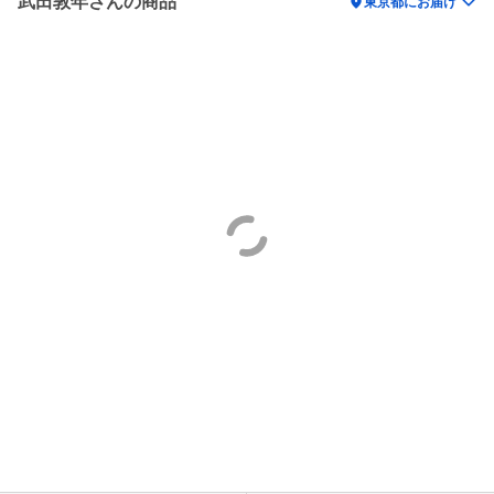
武田敦年さんの商品
location_on
東京都にお届け