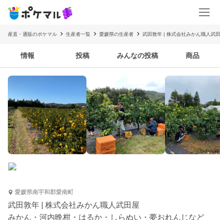
産直・通販のポケマル
生産者一覧
愛媛県の生産者
武田敦年 | 株式会社みかん職人武
情報
投稿
みんなの投稿
商品
愛媛県南宇和郡愛南町
武田敦年 | 株式会社みかん職人武田屋
みかん・河内晩柑・はるか・しらぬい・夢おれんじなど