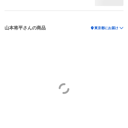
山本将平さんの商品
location_on
東京都にお届け