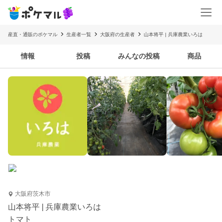
産直・通販のポケマル
生産者一覧
大阪府の生産者
山本将平 | 兵庫農業いろは
情報
投稿
みんなの投稿
商品
大阪府茨木市
山本将平 | 兵庫農業いろは
トマト