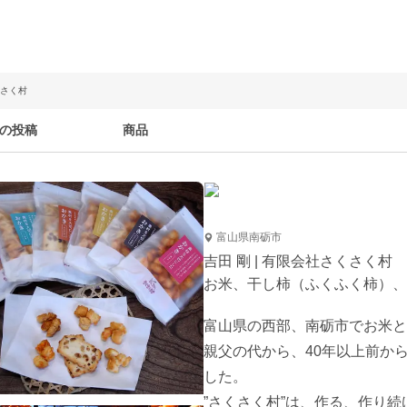
くさく村
の投稿
商品
富山県南砺市
吉田 剛 | 有限会社さくさく村
お米、干し柿（ふくふく柿）、
富山県の西部、南砺市でお米と
親父の代から、40年以上前か
した。

”さくさく村”は、作る、作り