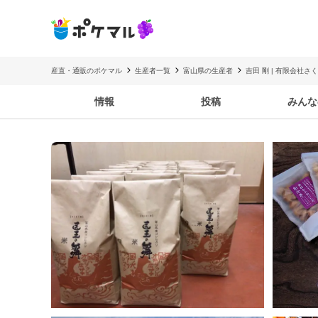
産直・通販のポケマル
生産者一覧
富山県の生産者
吉田 剛 | 有限会社さ
情報
投稿
みんな