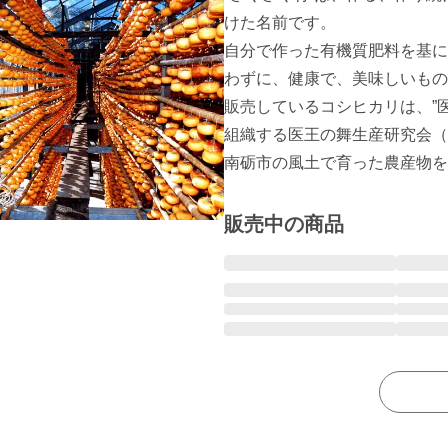
けた名前です。

自分で作った有機質肥料を基に
わずに、健康で、美味しいもの
販売しているコシヒカリは、”
組織する医王の舞生産研究会（
販売中の商品