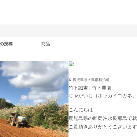
の投稿
商品
鹿児島県大島郡和泊町
竹下誠吉 | 竹下農園
じゃがいも（ホッカイコガネ、
こんにちは

鹿児島県の離島沖永良部島で就
ご覧頂きありがとうございます