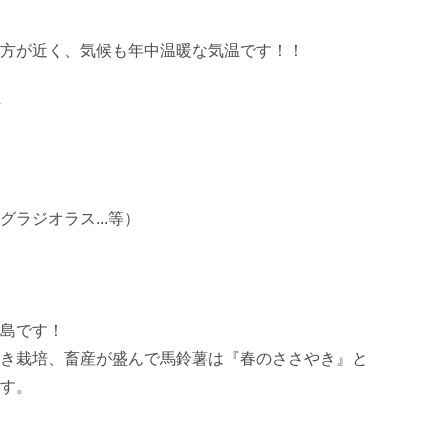
方が近く、気候も年中温暖な気温です！！



ジオラス...等）

島です！

き栽培、畜産が盛んで馬鈴薯は『春のささやき』と
す。
