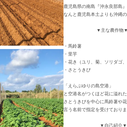
鹿児島県の南島『沖永良部島』

なんと鹿児島本土よりも沖縄の
　　　　　　　 ▼主な農作物▼
・馬鈴薯

・里芋

・花き（ユリ、菊、ソリダゴ、グラ
・さとうきび

「えらぶゆりの島空港」

と空港名がつくほど花に溢れた
さとうきびを中心に馬鈴薯や花
言う名前で指定を受けておりま
　　　　　　　　▼自己紹介▼
