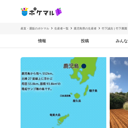
産直・通販のポケマル
生産者一覧
鹿児島県の生産者
竹下誠吉 | 竹下農園
情報
投稿
みんな