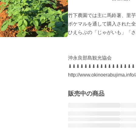
竹下農園では主に馬鈴薯、里芋
ポケマルを通して購入された全
ひえらぶの「じゃがいも」「さ
沖永良部島観光協会

⬇︎⬇︎⬇︎⬇︎⬇︎⬇︎⬇︎⬇︎⬇︎⬇︎⬇︎⬇︎⬇︎⬇︎⬇︎⬇︎⬇︎

販売中の商品