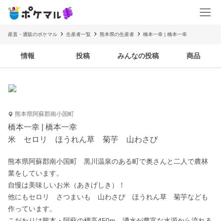
産直・通販のポケマル
生産者一覧
熊本県の生産者
橋本一幸 | 橋本一幸
情報
投稿
みんなの投稿
商品
熊本県阿蘇郡南小国町
橋本一幸 | 橋本一幸
米 セロリ ほうれん草 菊芋 山わさび
熊本県阿蘇郡南小国町　黒川温泉のある町で奥さんと二人で農林
業をしています。

自慢は美味しいお米（あきげしき）！

他にもセロリ　さつまいも　山わさび　ほうれん草　菊芋なども
作っています。

こだわりは熊本・阿蘇の標高450m、湧水が豊富な水源から流れる